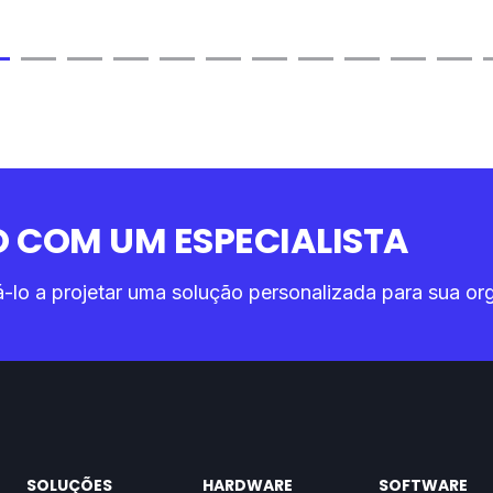
 COM UM ESPECIALISTA
o a projetar uma solução personalizada para sua or
SOLUÇÕES
HARDWARE
SOFTWARE