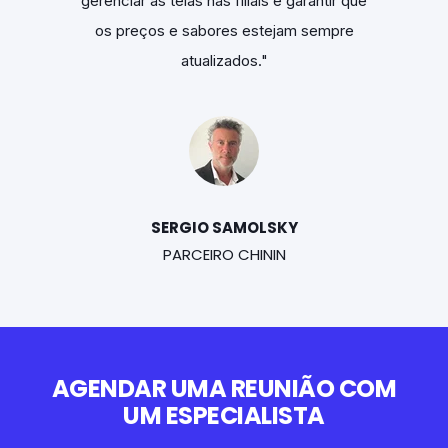
rantir que
gerenciar as telas nas filiais e garantir que
gerenciar
sempre
os preços e sabores estejam sempre
os pr
atualizados."
SERGIO SAMOLSKY
PARCEIRO CHININ
AGENDAR UMA REUNIÃO COM
UM ESPECIALISTA